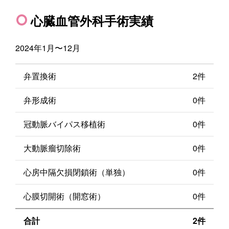
心臓血管外科手術実績
2024年1月〜12月
弁置換術
2件
弁形成術
0件
冠動脈バイパス移植術
0件
大動脈瘤切除術
0件
心房中隔欠損閉鎖術（単独）
0件
心膜切開術（開窓術）
0件
合計
2件