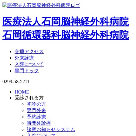
医療法人石岡脳神経外科病院
石岡循環器科脳神経外科病院
交通アクセス
外来診療
入院について
専門ドック
0299-58-5211
HOME
受診される方
初診の方
専門外来
予約診療
時間外診療
診察お知らせシステム
入院について