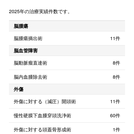
2025年の治療実績件数です。
脳腫瘍
脳腫瘍摘出術
11件
脳血管障害
脳動脈瘤直達術
8件
脳内血腫除去術
8件
外傷
外傷に対する（減圧）開頭術
11件
慢性硬膜下血腫穿頭洗浄術
60件
外傷に対する頭蓋骨形成術
1件