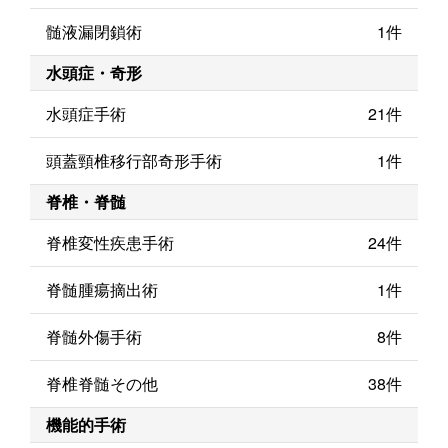
髄液漏閉鎖術
1件
水頭症・奇形
水頭症手術
21件
頭蓋頸椎移行部奇形手術
1件
脊椎・脊髄
脊椎変性疾患手術
24件
脊髄腫瘍摘出術
1件
脊髄外傷手術
8件
脊椎脊髄その他
38件
機能的手術