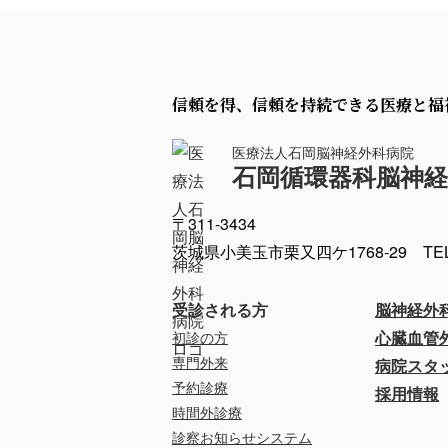
信頼を得、信頼を持続できる医療と福
医療法人石岡脳神経外科病院
石岡循環器科脳神経
〒311-3434
茨城県小美玉市栗又四ケ1768-29
TE
受診される方
脳神経外
初診の方
心臓血管
専門外来
病院スタ
予約診療
採用情報
時間外診療
診察お知らせシステム