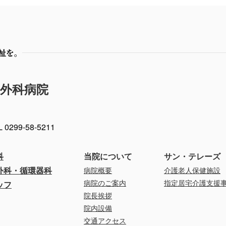
祉を。
外科病院
L 0299-58-5211
科
当院について
サン・テレーズ
外科・循環器科
病院概要
介護老人保健施設
病院のご案内
指定居宅介護支援
ッフ
院長挨拶
院内設備
交通アクセス